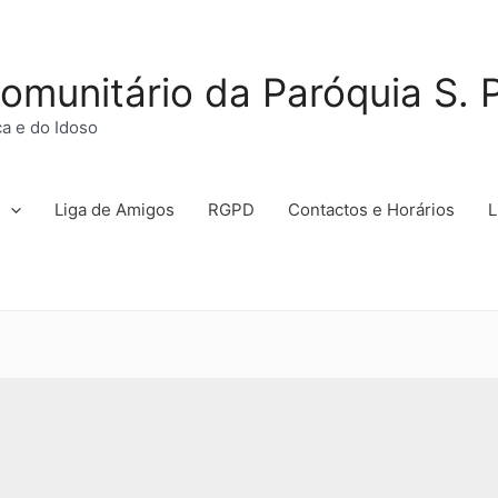
omunitário da Paróquia S. 
ça e do Idoso
Liga de Amigos
RGPD
Contactos e Horários
L