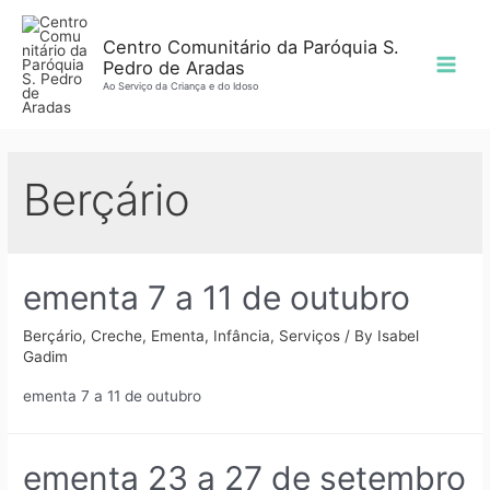
Skip
to
Centro Comunitário da Paróquia S.
Pedro de Aradas
content
Main
Ao Serviço da Criança e do Idoso
Men
Berçário
ementa 7 a 11 de outubro
Berçário
,
Creche
,
Ementa
,
Infância
,
Serviços
/ By
Isabel
Gadim
ementa 7 a 11 de outubro
ementa 23 a 27 de setembro