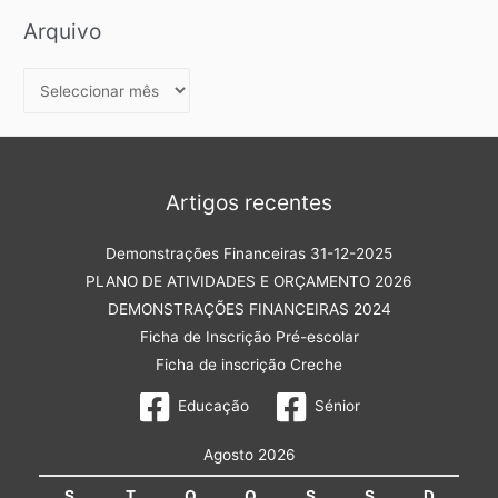
Arquivo
A
r
q
u
Artigos recentes
i
v
Demonstrações Financeiras 31-12-2025
o
PLANO DE ATIVIDADES E ORÇAMENTO 2026
DEMONSTRAÇÕES FINANCEIRAS 2024
Ficha de Inscrição Pré-escolar
Ficha de inscrição Creche
Educação
Sénior
Agosto 2026
S
T
Q
Q
S
S
D