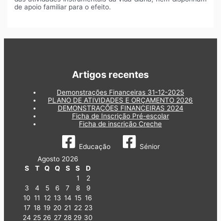
de apoio familiar para o efeito.
Artigos recentes
Demonstrações Financeiras 31-12-2025
PLANO DE ATIVIDADES E ORÇAMENTO 2026
DEMONSTRAÇÕES FINANCEIRAS 2024
Ficha de Inscrição Pré-escolar
Ficha de inscrição Creche
Educação
Sénior
Agosto 2026
S
T
Q
Q
S
S
D
1
2
3
4
5
6
7
8
9
10
11
12
13
14
15
16
17
18
19
20
21
22
23
24
25
26
27
28
29
30