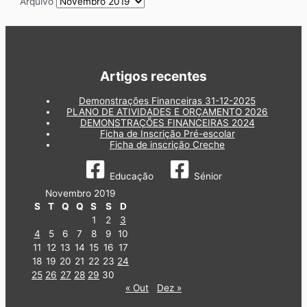
Arquivo
Artigos recentes
Demonstrações Financeiras 31-12-2025
PLANO DE ATIVIDADES E ORÇAMENTO 2026
DEMONSTRAÇÕES FINANCEIRAS 2024
Ficha de Inscrição Pré-escolar
Ficha de inscrição Creche
Educação
Sénior
Novembro 2019
S
T
Q
Q
S
S
D
1
2
3
4
5
6
7
8
9
10
11
12
13
14
15
16
17
18
19
20
21
22
23
24
25
26
27
28
29
30
« Out
Dez »