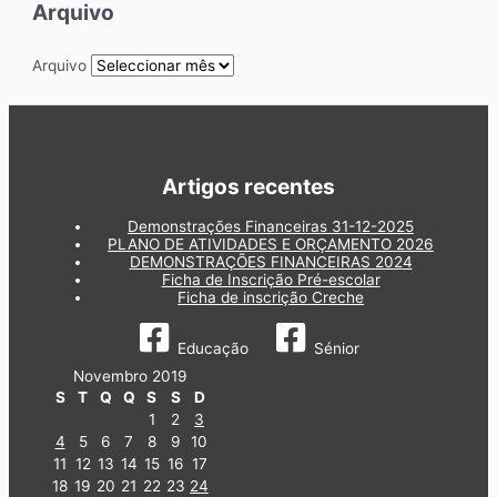
Arquivo
Arquivo
Artigos recentes
Demonstrações Financeiras 31-12-2025
PLANO DE ATIVIDADES E ORÇAMENTO 2026
DEMONSTRAÇÕES FINANCEIRAS 2024
Ficha de Inscrição Pré-escolar
Ficha de inscrição Creche
Educação
Sénior
Novembro 2019
S
T
Q
Q
S
S
D
1
2
3
4
5
6
7
8
9
10
11
12
13
14
15
16
17
18
19
20
21
22
23
24