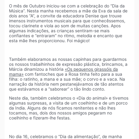
O mês de Outubro iniciou-se com a celebração do “Dia da
Música”. Nesta manha recebemos a mãe da Eva da sala de
dois anos “A”, a convite da educadora Denise que trouxe
imensos instrumentos musicais para que conhecêssemos,
tocou clarinete e viola ao som de muitas canções. Apos
algumas indicações, as crianças sentiram-se mais
confiantes e “entraram” no ritmo, melodia e encanto que
esta mãe lhes proporcionou. Foi mágico!
Também elaboramos as nossas capinhas para guardarmos
os nossos trabalhinhos de expressão plástica, brincamos, a
Márcia dinamizou a história
«Os pequenos girassóis da
mama»
com fantoches que a Rosa tinha feito para a sua
filha: o ratinho, a mana e a sua mãe; o corvo e a vaca. Na
narração da história nem pestanejávamos de tão atentos
que estávamos e a “saborear” o tão lindo conto.
Neste dia, também celebramos o «Dia do animal» e tivemos
algumas surpresas, a visita de um coelhinho e de um porco
da India. Alguns de nós ficamos renitentes e não lhes
tocamos, mas, dois dos nossos amigos pegaram no
coelhinho e fizeram-lhe festas.
No dia 16, celebramos o “Dia da alimentação”, de manha