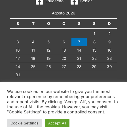
Educação
Sénior
Agosto 2026
S
T
Q
Q
S
S
D
1
2
3
4
5
6
7
8
9
10
11
12
13
14
15
16
17
18
19
20
21
22
23
24
25
26
27
28
29
30
31
« Mai
We use cookies on our website to give you the most
relevant experience by remembering your preferences
and repeat visits. By clicking “Accept All”, you consent to
the use of ALL the cookies. However, you may visit
"Cookie Settings" to provide a controlled consent.
Copyright © 2026 Centro Comunitário da Paróquia S. Pedro de
Cookie Settings
Accept All
Aradas | Powered by Softnova