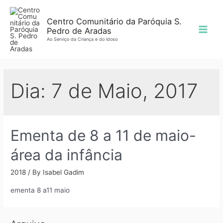
Skip
to
Centro Comunitário da Paróquia S.
Pedro de Aradas
content
Main
Ao Serviço da Criança e do Idoso
Men
Dia:
7 de Maio, 2017
Ementa de 8 a 11 de maio-
área da infância
2018
/ By
Isabel Gadim
ementa 8 a11 maio