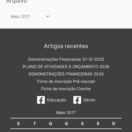
Arquivo
A
r
q
u
Artigos recentes
i
v
Demonstrações Financeiras 31-12-2025
o
PLANO DE ATIVIDADES E ORÇAMENTO 2026
DEMONSTRAÇÕES FINANCEIRAS 2024
Ficha de Inscrição Pré-escolar
Ficha de inscrição Creche
Educação
Sénior
Maio 2017
S
T
Q
Q
S
S
D